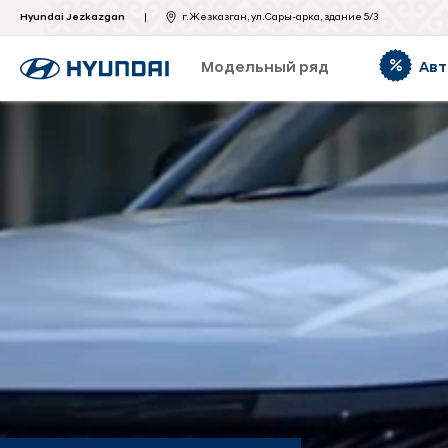
Hyundai Jezkazgan
г. Жезказган, ул.Сары-арка, здание 5/3
Модельный ряд
Авт