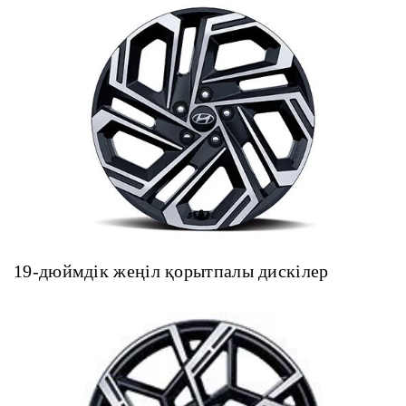
19-дюймдік жеңіл қорытпалы дискілер