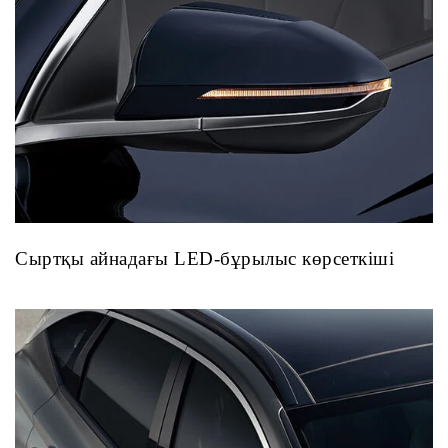
Сыртқы айнадағы LED-бұрылыс көрсеткіші