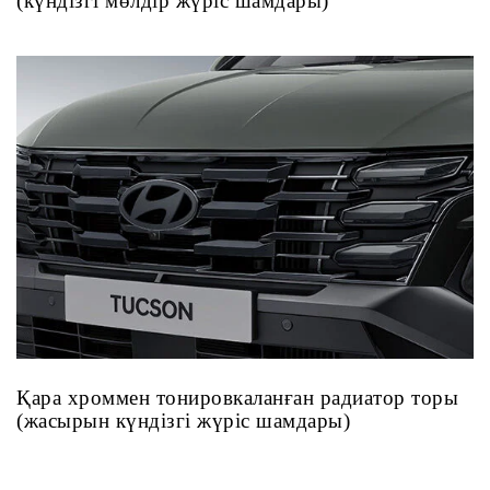
(күндізгі мөлдір жүріс шамдары)
Қара хроммен тонировкаланған радиатор торы
(жасырын күндізгі жүріс шамдары)