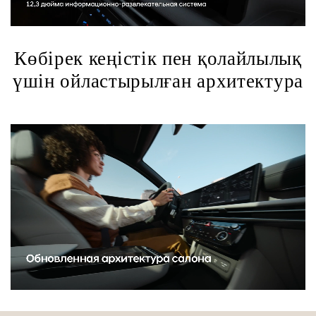
Көбірек кеңістік пен қолайлылық
үшін ойластырылған архитектура