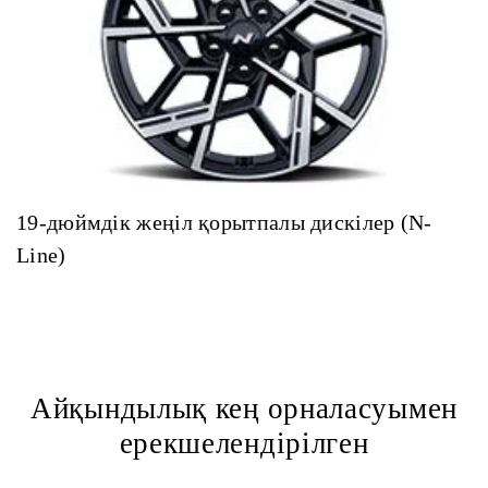
19-дюймдік жеңіл қорытпалы дискілер (N-
Line)
Айқындылық кең орналасуымен
ерекшелендірілген