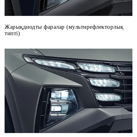
Жарықдиодты фаралар (мультирефлекторлық
типті)