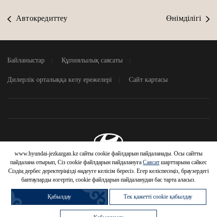
Автокредиттеу
Өнімділігі
Байланыстар
Құпиялылық саясаты
Дилерлік орталыққа келу ережелері
Сайт картасы
HYUNDAI
Жабу
АВТОМОБИЛЬДЕРІНЕ
ТИІМДІ ШАРТТАР
www.hyundai-jezkazgan.kz сайты cookie файлдарын пайдаланады. Осы сайтты
© 2026 Hyundai Motor Company
пайдалана отырып, Сіз cookie файлдарын пайдалануға
Саясат
шарттарына сәйкес
Шарттарды білу
Сіздің дербес деректеріңізді өңдеуге келісім бересіз. Егер келіспесеңіз, браузердегі
баптауларды өзгертіп, cookie файлдарын пайдаланудан бас тарта аласыз.
Қабылдау
Тек қажетті cookie қабылдау