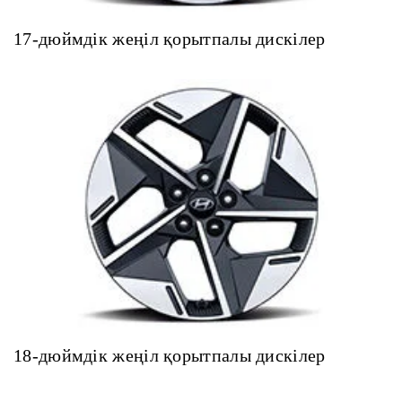
17-дюймдік жеңіл қорытпалы дискілер
18-дюймдік жеңіл қорытпалы дискілер