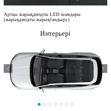
Артқы жарықдиодты LED шамдары
(жарықдиодты жарықтандыру)
Интерьері