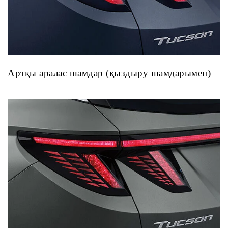
Артқы аралас шамдар (қыздыру шамдарымен)