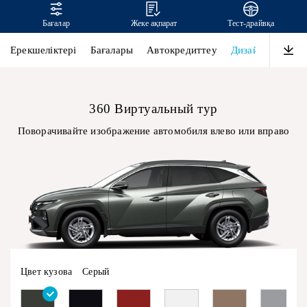
Бағалар
Жеке ақпарат
Тест-драйвқа
TUCSON
Ерекшеліктері
Бағалары
Автокредиттеу
Дизайн
Өнімді
360 Виртуальный тур
Поворачивайте изображение автомобиля влево или вправо
Цвет кузова
Серый