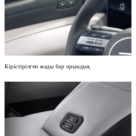
Кірістірілген жады бар орындық