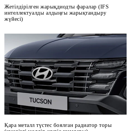
Жетілдірілген жарықдиодты фаралар (IFS
интеллектуалды алдыңғы жарықтандыру
жүйесі)
Қара металл түстес боялған радиатор торы