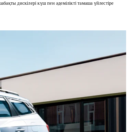
бақты дискілері күш пен әдемілікті тамаша үйлестіре