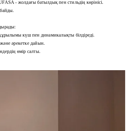
UFASA - жолдағы батылдық пен стильдің көрінісі.
рбайды.
дырады:
 құрылымы күш пен динамикалықты білдіреді.
және әрекетке дайын.
ндердің өмір салты.