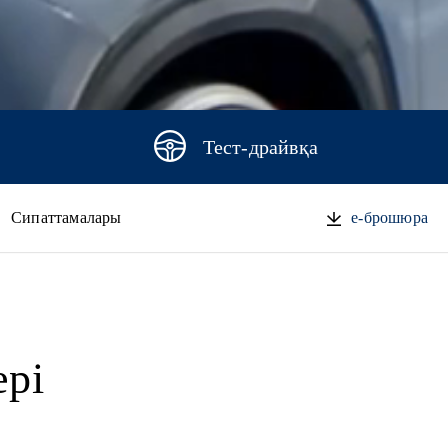
Тест-драйвқа
Сипаттамалары
e-брошюра
ері