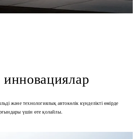
е инновациялар
ьді және технологиялық автокөлік күнделікті өмірде
ұрғындары үшін өте қолайлы.