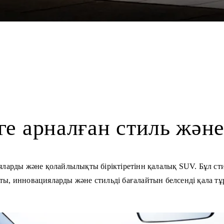
ге арналған стиль жән
арды және қолайлылықты біріктіретінн қалалық SUV. Бұл стил
ы, инновацияларды және стильді бағалайтын белсенді қала т