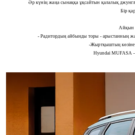
Әр күнің жаңа сынаққа ұқсайтын қалалық джунгли
Бір қа
Айқын 
- Радитордың айбынды торы - арыстанның жа
-Жыртқыштың көзіне 
Hyundai MUFASA — б