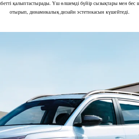
етті қалыптастырады. Үш өлшемді бүйір сызықтары мен бес ша
отырып, динамикалық дизайн эстетикасын күшейтеді.