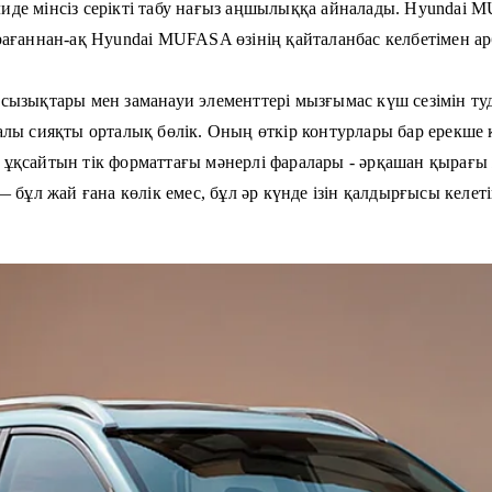
де мінсіз серікті табу нағыз аңшылыққа айналады. Hyundai M
рағаннан-ақ Hyundai MUFASA өзінің қайталанбас келбетімен а
сызықтары мен заманауи элементтері мызғымас күш сезімін ту
лы сияқты орталық бөлік. Оның өткір контурлары бар ерекше
ұқсайтын тік форматтағы мәнерлі фаралары - әрқашан қырағы 
ұл жай ғана көлік емес, бұл әр күнде ізін қалдырғысы келеті