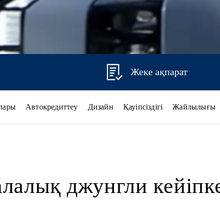
Жеке ақпарат
лары
Автокредиттеу
Дизайн
Қауіпсіздігі
Жайлылығы
лалық джунгли кейіпк