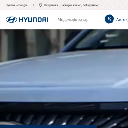
Hyundai Jezkazgan
Жезқазған қ., Сарыарқа көшесі, 5/3-құрылыс
Модельдік қатар
Авток