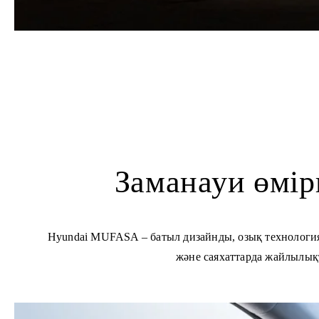
Заманауи өмір
Hyundai MUFASA – батыл дизайнды, озық технологиял
және саяхаттарда жайлылықт