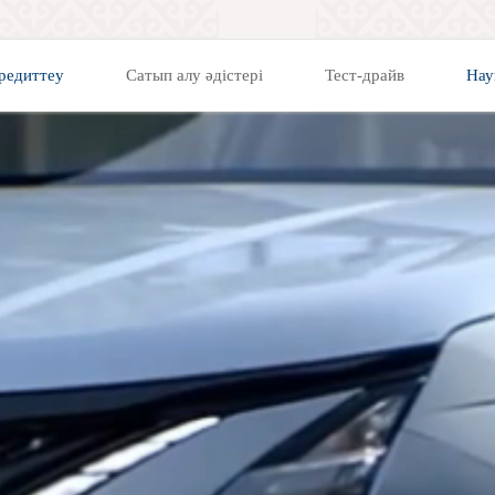
редиттеу
Сатып алу әдістері
Тест-драйв
Нау