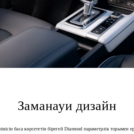
Заманауи дизайн
нісін баса көрсететін бірегей Diamond параметрлік торымен 