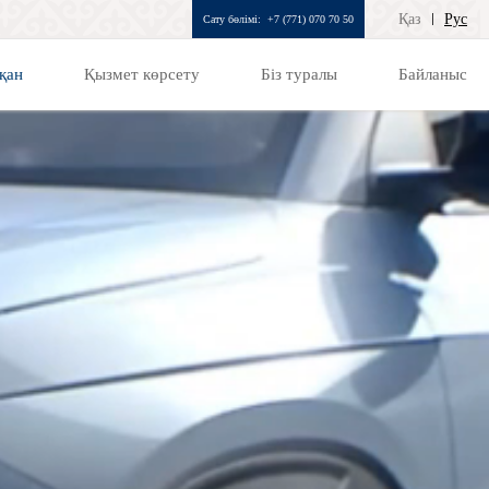
Қаз
Рус
Сату бөлімі:
+7 (771) 070 70 50
қан
Қызмет көрсету
Біз туралы
Байланыс