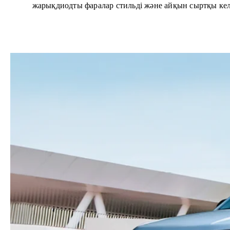
жарықдиодты фаралар стильді және айқын сыртқы келб