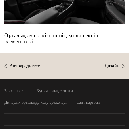
Орталық ауа өткізгішінің қызыл екпін
элементтері.
Автокредиттеу
Дизайн
Байланыстар
Құпиялылық саясаты
Дилерлік орталыққа келу ережелері
Сайт картасы