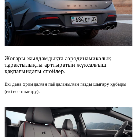
Жоғары жылдамдықта аэродинамикалық
тұрақтылықты арттыратын жүксалғыш
қақпағындағы спойлер.
Екі дана хромдалған пайдаланылған газды шығару құбыры
(екі есе шығару).