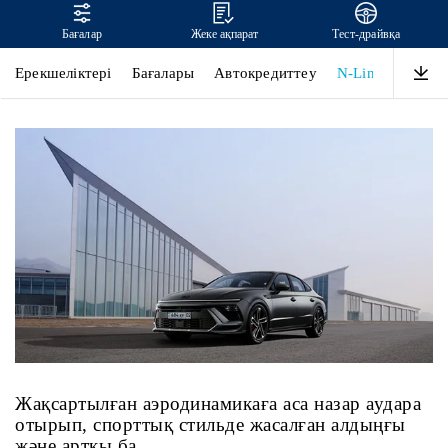
Бағалар
Жеке ақпарат
Тест-драйвқа
SONATA
Ерекшеліктері
Бағалары
Автокредиттеу
N-Line
Дизай
Жақсартылған аэродинамикаға аса назар аудара
отырып, спорттық стильде жасалған алдыңғы
және артқы ба