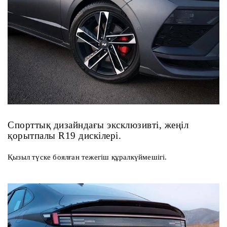
Спорттық дизайндағы эксклюзивті, жеңіл
қорытпалы R19 дискілері.
Қызыл түске боялған тежегіш құралкүймешігі.