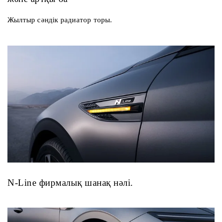
Жылтыр сәндік радиатор торы.
N-Line фирмалық шанақ нәлі.