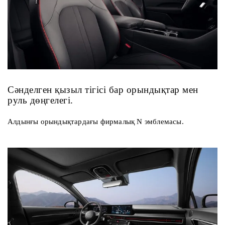
Сәнделген қызыл тігісі бар орындықтар мен
руль дөңгелегі.
Алдынғы орындықтардағы фирмалық N эмблемасы.