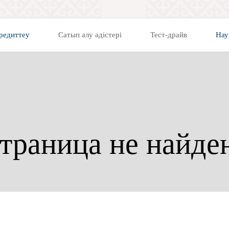
редиттеу
Сатып алу әдістері
Тест-драйв
Нау
траница не найде