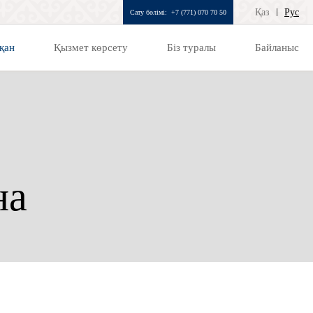
Қаз
Рус
Сату бөлімі:
+7 (771) 070 70 50
қан
Қызмет көрсету
Біз туралы
Байланыс
на