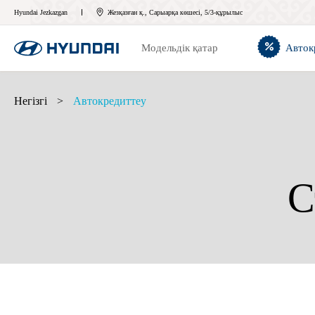
Hyundai Jezkazgan
Жезқазған қ., Сарыарқа көшесі, 5/3-құрылыс
Модельдік қатар
Авток
Негізгі
>
Автокредиттеу
С