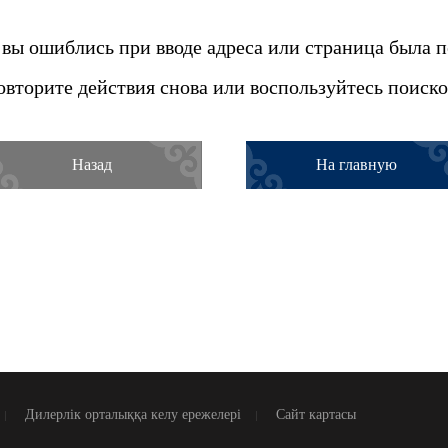
вы ошиблись при вводе адреса или страница была 
овторите действия снова или воспользуйтесь поиско
Назад
На главную
Дилерлік орталыққа келу ережелері
Сайт картасы