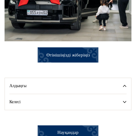
Өтінішіңізді жіберіңіз
Алдыңғы
Келесі
Науқандар