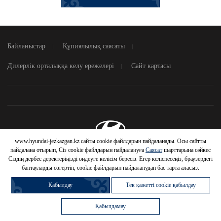
Байланыстар
Құпиялылық саясаты
Дилерлік орталыққа келу ережелері
Сайт картасы
www.hyundai-jezkazgan.kz сайты cookie файлдарын пайдаланады. Осы сайтты
© 2026 Hyundai Motor Company
пайдалана отырып, Сіз cookie файлдарын пайдалануға
Саясат
шарттарына сәйкес
Сіздің дербес деректеріңізді өңдеуге келісім бересіз. Егер келіспесеңіз, браузердегі
баптауларды өзгертіп, cookie файлдарын пайдаланудан бас тарта аласыз.
Қабылдау
Тек қажетті cookie қабылдау
HYUNDAI
Қабылдамау
АВТОМОБИЛЬДЕРІНЕ