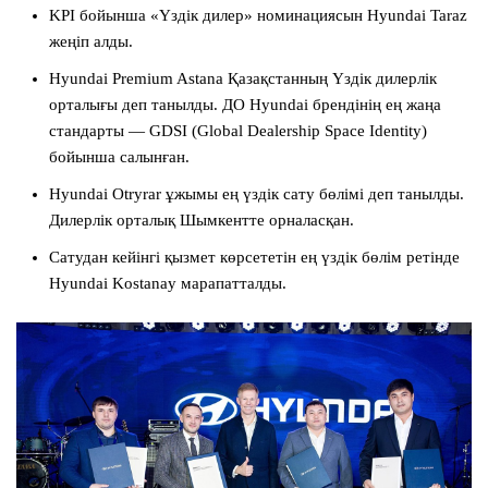
KPI бойынша «Үздік дилер» номинациясын Hyundai Taraz
жеңіп алды.
Hyundai Premium Astana Қазақстанның Үздік дилерлік
орталығы деп танылды. ДО Hyundai брендінің ең жаңа
стандарты — GDSI (Global Dealership Space Identity)
бойынша салынған.
Hyundai Otryrar ұжымы ең үздік сату бөлімі деп танылды.
Дилерлік орталық Шымкентте орналасқан.
Сатудан кейінгі қызмет көрсететін ең үздік бөлім ретінде
Hyundai Kostanay марапатталды.