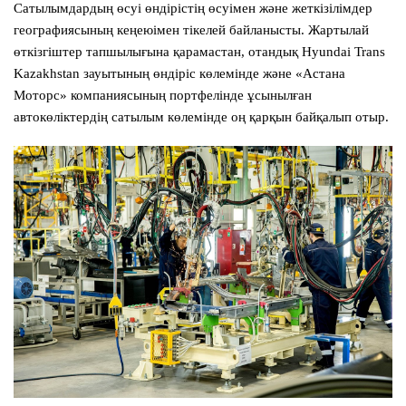
Сатылымдардың өсуі өндірістің өсуімен және жеткізілімдер
географиясының кеңеюімен тікелей байланысты. Жартылай
өткізгіштер тапшылығына қарамастан, отандық Hyundai Trans
Kazakhstan зауытының өндіріс көлемінде және «Астана
Моторс» компаниясының портфелінде ұсынылған
автокөліктердің сатылым көлемінде оң қарқын байқалып отыр.