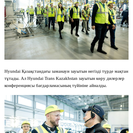
Hyundai Қазақстандағы заманауи зауытын негізді түрде мақтан
тұтады. Ал Hyundai Trans Kazakhstan зауытын көру дилерлер
конференциясы бағдарламасының түйініне айналды.