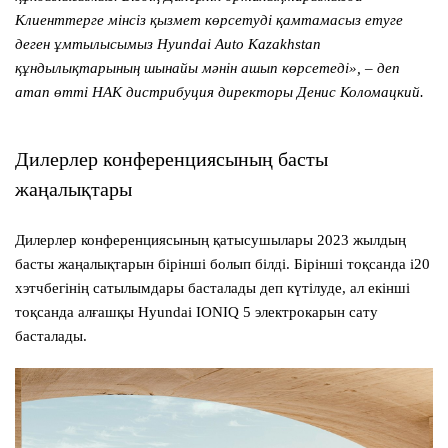
Клиенттерге мінсіз қызмет көрсетуді қамтамасыз етуге
деген ұмтылысымыз Hyundai Auto Kazakhstan
құндылықтарының шынайы мәнін ашып көрсетеді», – деп
атап өтті HAK дистрибуция директоры Денис Коломацкий.
Дилерлер конференциясының басты
жаңалықтары
Дилерлер конференциясының қатысушылары 2023 жылдың
басты жаңалықтарын бірінші болып білді. Бірінші тоқсанда i20
хэтчбегінің сатылымдары басталады деп күтілуде, ал екінші
тоқсанда алғашқы Hyundai IONIQ 5 электрокарын сату
басталады.