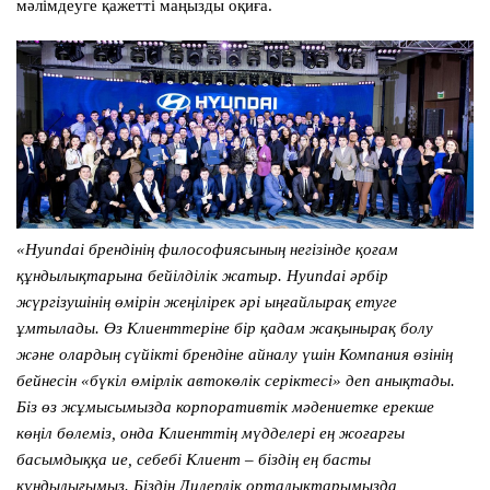
мәлімдеуге қажетті маңызды оқиға.
«Hyundai брендінің философиясының негізінде қоғам
құндылықтарына бейілділік жатыр. Hyundai әрбір
жүргізушінің өмірін жеңілірек әрі ыңғайлырақ етуге
ұмтылады. Өз Клиенттеріне бір қадам жақынырақ болу
және олардың сүйікті брендіне айналу үшін Компания өзінің
бейнесін «бүкіл өмірлік автокөлік серіктесі» деп анықтады.
Біз өз жұмысымызда корпоративтік мәдениетке ерекше
көңіл бөлеміз, онда Клиенттің мүдделері ең жоғарғы
басымдыққа ие, себебі Клиент – біздің ең басты
құндылығымыз. Біздің Дилерлік орталықтарымызда