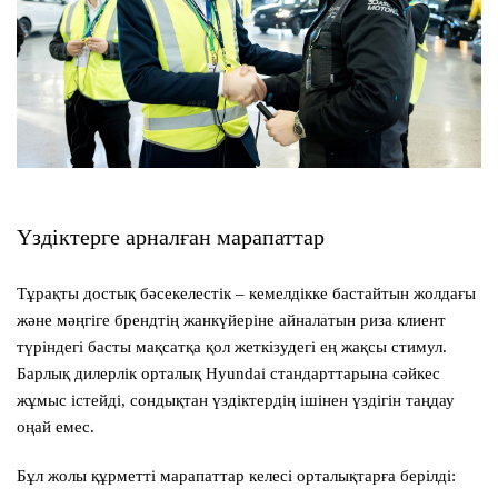
Үздіктерге арналған марапаттар
Тұрақты достық бәсекелестік – кемелдікке бастайтын жолдағы
және мәңгіге брендтің жанкүйеріне айналатын риза клиент
түріндегі басты мақсатқа қол жеткізудегі ең жақсы стимул.
Барлық дилерлік орталық Hyundai стандарттарына сәйкес
жұмыс істейді, сондықтан үздіктердің ішінен үздігін таңдау
оңай емес.
Бұл жолы құрметті марапаттар келесі орталықтарға берілді: