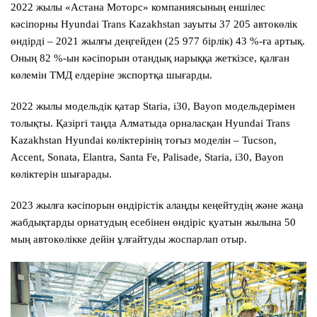
2022 жылы «Астана Моторс» компаниясының еншілес
кәсіпорны Hyundai Trans Kazakhstan зауыты 37 205 автокөлік
өндірді – 2021 жылғы деңгейден (25 977 бірлік) 43 %-ға артық.
Оның 82 %-ын кәсіпорын отандық нарыққа жеткізсе, қалған
көлемін ТМД елдеріне экспортқа шығарды.
2022 жылы модельдік қатар Staria, i30, Bayon модельдерімен
толықты. Қазіргі таңда Алматыда орналасқан Hyundai Trans
Kazakhstan Hyundai көліктерінің тоғыз моделін – Tucson,
Accent, Sonata, Elantra, Santa Fe, Palisade, Staria, i30, Bayon
көліктерін шығарады.
2023 жылға кәсіпорын өндірістік алаңды кеңейтудің және жаңа
жабдықтарды орнатудың есебінен өндіріс қуатын жылына 50
мың автокөлікке дейін ұлғайтуды жоспарлап отыр.