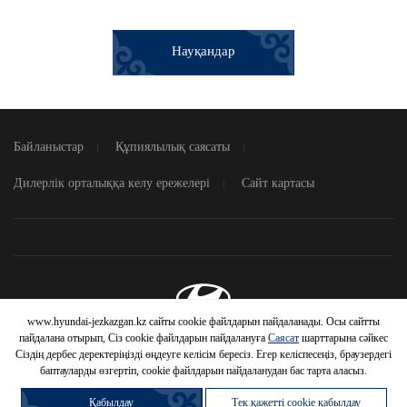
Науқандар
Байланыстар
Құпиялылық саясаты
Дилерлік орталыққа келу ережелері
Сайт картасы
www.hyundai-jezkazgan.kz сайты cookie файлдарын пайдаланады. Осы сайтты
© 2026 Hyundai Motor Company
пайдалана отырып, Сіз cookie файлдарын пайдалануға
Саясат
шарттарына сәйкес
Сіздің дербес деректеріңізді өңдеуге келісім бересіз. Егер келіспесеңіз, браузердегі
баптауларды өзгертіп, cookie файлдарын пайдаланудан бас тарта аласыз.
Қабылдау
Тек қажетті cookie қабылдау