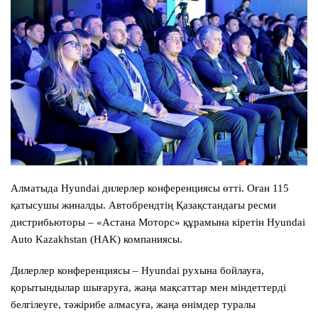
Алматыда Hyundai дилерлер конференциясы өтті. Оған 115
қатысушы жиналды. Автобрендтің Қазақстандағы ресми
дистрибьюторы – «Астана Моторс» құрамына кіретін Hyundai
Auto Kazakhstan (HAK) компаниясы.
Дилерлер конференциясы – Hyundai рухына бойлауға,
қорытындылар шығаруға, жаңа мақсаттар мен міндеттерді
белгілеуге, тәжірибе алмасуға, жаңа өнімдер туралы